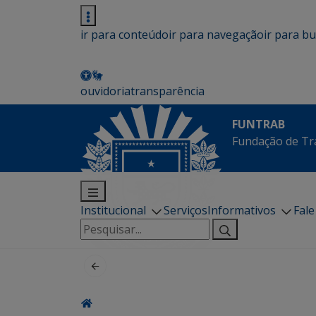
ir para conteúdo
ir para navegação
ir para b
ouvidoria
transparência
FUNTRAB
Fundação de Tr
Institucional
Serviços
Informativos
Fal
Pesquisar
por: