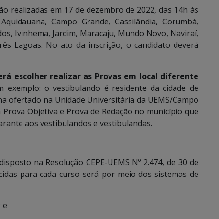
ão realizadas em 17 de dezembro de 2022, das 14h às
quidauana, Campo Grande, Cassilândia, Corumbá,
dos, Ivinhema, Jardim, Maracaju, Mundo Novo, Naviraí,
ês Lagoas. No ato da inscrição, o candidato deverá
rá escolher realizar as Provas em local diferente
m exemplo: o vestibulando é residente da cidade de
ina ofertado na Unidade Universitária da UEMS/Campo
 a Prova Objetiva e Prova de Redação no município que
garante aos vestibulandos e vestibulandas.
isposto na Resolução CEPE-UEMS Nº 2.474, de 30 de
cidas para cada curso será por meio dos sistemas de
 e