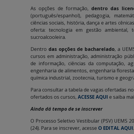
As opções de formação,
dentro das licen
(português/espanhol), pedagogia, matemátic
ciências sociais, história, dança e artes cênica
oferta: tecnologia em gestão ambiental, 
sucroalcooleira.
Dentro
das opções de bacharelado
, a UEMS
cursos em administração, administração públi
de informação, ciências da computação, agr
engenharia de alimentos, engenharia florestal
química industrial, zootecnia, turismo e geogra
Para consultar a tabela de vagas ofertadas n
ofertados os cursos,
ACESSE AQUI
e saiba mai
Ainda dá tempo de se inscrever
O Processo Seletivo Vestibular (PSV) UEMS 20
(24). Para se inscrever, acesse
O EDITAL AQUI
.