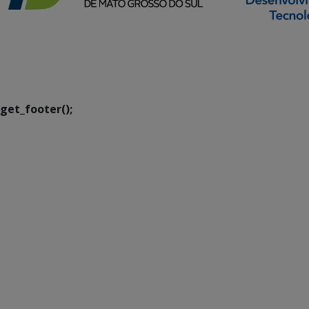
SETDIG | Secretaria-
Executiva de
Transformação Digital
get_footer();