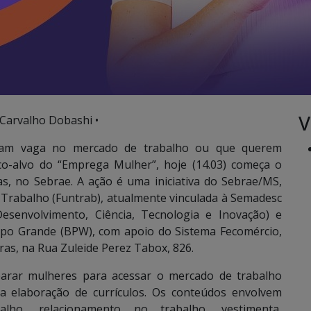
V
 Carvalho Dobashi •
am vaga no mercado de trabalho ou que querem
co-alvo do “Emprega Mulher”, hoje (14.03) começa o
s, no Sebrae. A ação é uma iniciativa do Sebrae/MS,
Trabalho (Funtrab), atualmente vinculada à Semadesc
esenvolvimento, Ciência, Tecnologia e Inovação) e
po Grande (BPW), com apoio do Sistema Fecomércio,
oras, na Rua Zuleide Perez Tabox, 826.
parar mulheres para acessar o mercado de trabalho
 na elaboração de currículos. Os conteúdos envolvem
lho, relacionamento no trabalho, vestimenta,