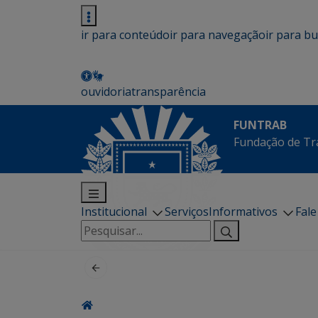
ir para conteúdo
ir para navegação
ir para b
ouvidoria
transparência
FUNTRAB
Fundação de Tr
Institucional
Serviços
Informativos
Fal
Pesquisar
por: