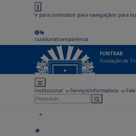
ir para conteúdo
ir para navegação
ir para b
ouvidoria
transparência
FUNTRAB
Fundação de Tr
Institucional
Serviços
Informativos
Fal
Pesquisar
por: