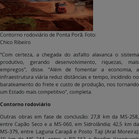
Contorno rodoviário de Ponta Porã. Foto:
Chico Ribeiro
“Com certeza, a chegada do asfalto alavanca o sistema
produtivo, gerando desenvolvimento, riquezas, mais
empregos”, disse. “Além de fomentar a economia, a
infraestrutura viária reduz distâncias e tempo, incidindo no
barateamento do frete e custo de produção, nos tornando
um Estado mais competitivo”, completa.
Contorno rodoviário
Outras obras em fase de conclusão: 27,8 km da MS-258,
entre Capão Seco e a MS-060, em Sidrolândia; 42,5 km da
MS-379, entre Laguna Carapã e Posto Taji (Aral Moreira);
10 km da MS-244, entre a BR-163 e Bonfim (Jaraguari);