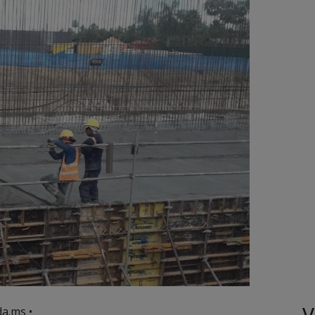
V
a.ms •