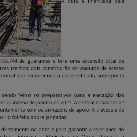
A obra é financiada pela
6.755.744 de guaraníes e terá uma extensão total de
rês trechos: dois constituirão os viadutos de acesso
central que compreende a parte estaiada, sobreposta
 sendo feitos os preparativos para a execução das
eira quinzena de janeiro de 2023. A central dosadora de
 juntamente com os armazéns de apoio. A travessia de
 rio foi feita sobre jangadas.
 diretamente na obra e para garantir a celeridade do
xtras, informa o Ministério de Obras Públicas e