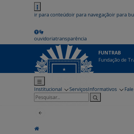
ir para conteúdo
ir para navegação
ir para b
ouvidoria
transparência
FUNTRAB
Fundação de Tr
Institucional
Serviços
Informativos
Fal
Pesquisar
por: