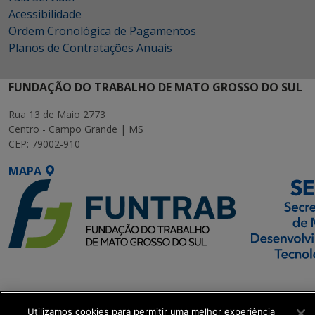
Acessibilidade
Ordem Cronológica de Pagamentos
Planos de Contratações Anuais
FUNDAÇÃO DO TRABALHO DE MATO GROSSO DO SUL
Rua 13 de Maio 2773
Centro - Campo Grande | MS
CEP: 79002-910
MAPA
SETDIG | Secretaria-
Executiva de
Transformação Digital
Utilizamos cookies para permitir uma melhor experiência