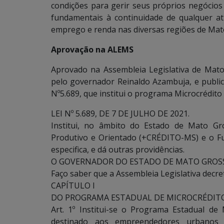
condições para gerir seus próprios negócios 
fundamentais à continuidade de qualquer a
emprego e renda nas diversas regiões de Mat
Aprovação na ALEMS
Aprovado na Assembleia Legislativa de Mato
pelo governador Reinaldo Azambuja, e publicad
Nº5.689, que institui o programa Microcrédit
LEI Nº 5.689, DE 7 DE JULHO DE 2021.
Institui, no âmbito do Estado de Mato Gr
Produtivo e Orientado (+CRÉDITO-MS) e o Fu
especifica, e dá outras providências.
O GOVERNADOR DO ESTADO DE MATO GROSS
Faço saber que a Assembleia Legislativa decret
CAPÍTULO I
DO PROGRAMA ESTADUAL DE MICROCRÉDIT
Art. 1º Institui-se o Programa Estadual de
destinado aos empreendedores urbanos o