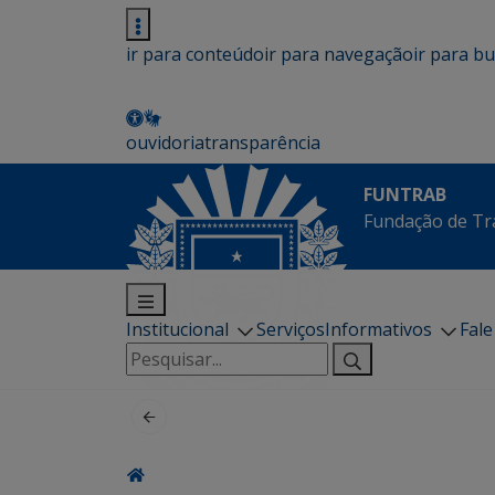
ir para conteúdo
ir para navegação
ir para b
ouvidoria
transparência
FUNTRAB
Fundação de Tr
Institucional
Serviços
Informativos
Fal
Pesquisar
por: