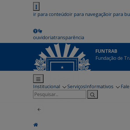
ir para conteúdo
ir para navegação
ir para b
ouvidoria
transparência
FUNTRAB
Fundação de Tr
Institucional
Serviços
Informativos
Fal
Pesquisar
por: