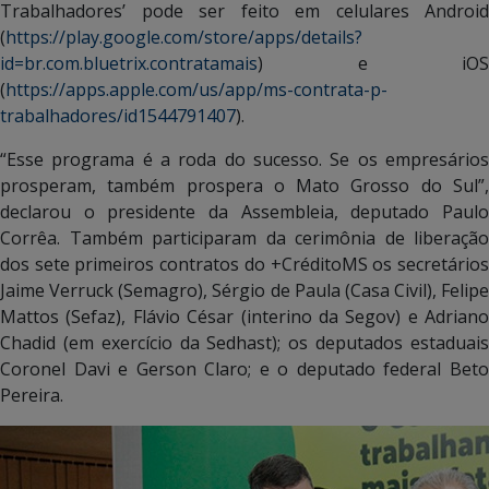
Trabalhadores’ pode ser feito em celulares Android
(
https://play.google.com/store/apps/details?
id=br.com.bluetrix.contratamais
) e iOS
(
https://apps.apple.com/us/app/ms-contrata-p-
trabalhadores/id1544791407
).
“Esse programa é a roda do sucesso. Se os empresários
prosperam, também prospera o Mato Grosso do Sul”,
declarou o presidente da Assembleia, deputado Paulo
Corrêa. Também participaram da cerimônia de liberação
dos sete primeiros contratos do +CréditoMS os secretários
Jaime Verruck (Semagro), Sérgio de Paula (Casa Civil), Felipe
Mattos (Sefaz), Flávio César (interino da Segov) e Adriano
Chadid (em exercício da Sedhast); os deputados estaduais
Coronel Davi e Gerson Claro; e o deputado federal Beto
Pereira.