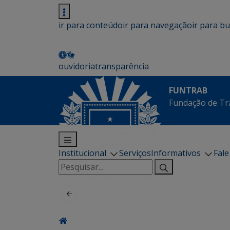
ir para conteúdo
ir para navegação
ir para b
ouvidoria
transparência
FUNTRAB
Fundação de Tr
Institucional
Serviços
Informativos
Fal
Pesquisar
por: