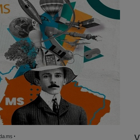
V
da.ms •