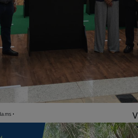
V
a.ms •