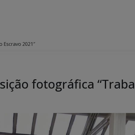
o Escravo 2021″
ição fotográfica “Traba