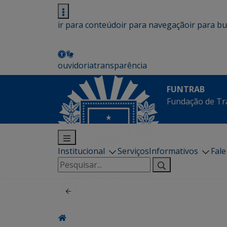
ir para conteúdo
ir para navegação
ir para b
ouvidoria
transparência
FUNTRAB
Fundação de Tr
Institucional
Serviços
Informativos
Fal
Pesquisar
por: