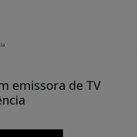
cia
em emissora de TV
ência