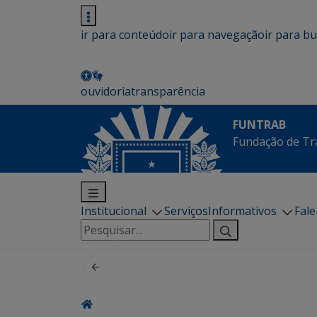
ir para conteúdo
ir para navegação
ir para b
ouvidoria
transparência
FUNTRAB
Fundação de Tr
Institucional
Serviços
Informativos
Fal
Pesquisar
por: