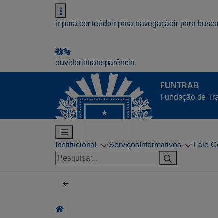
ir para conteúdo
ir para navegação
ir para busc
ouvidoria
transparência
FUNTRAB
Fundação de Tra
Institucional
Serviços
Informativos
Fale C
Pesquisar
por: