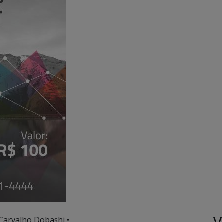
V
 Carvalho Dobashi •