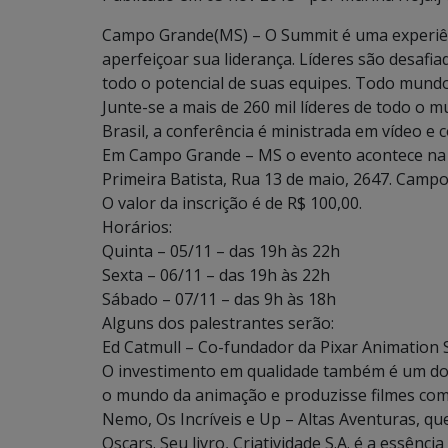
Campo Grande(MS) – O Summit é uma experiênc
aperfeiçoar sua liderança. Líderes são desafia
todo o potencial de suas equipes. Todo mundo 
Junte-se a mais de 260 mil líderes de todo o
Brasil, a conferência é ministrada em vídeo e c
Em Campo Grande – MS o evento acontece na 
Primeira Batista, Rua 13 de maio, 2647. Camp
O valor da inscrição é de R$ 100,00.
Horários:
Quinta – 05/11 – das 19h às 22h
Sexta – 06/11 – das 19h às 22h
Sábado – 07/11 – das 9h às 18h
Alguns dos palestrantes serão:
Ed Catmull – Co-fundador da Pixar Animation S
O investimento em qualidade também é um dos
o mundo da animação e produzisse filmes como 
Nemo, Os Incríveis e Up – Altas Aventuras, qu
Oscars. Seu livro, Criatividade S.A. é a essênc