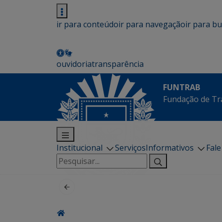
ir para conteúdo
ir para navegação
ir para b
ouvidoria
transparência
FUNTRAB
Fundação de Tr
Institucional
Serviços
Informativos
Fal
Pesquisar
por: