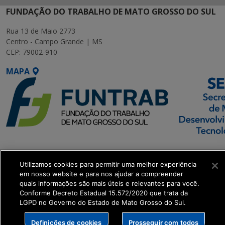
FUNDAÇÃO DO TRABALHO DE MATO GROSSO DO SUL
Rua 13 de Maio 2773
Centro - Campo Grande | MS
CEP: 79002-910
MAPA
SETDIG | Secretaria-
Executiva de
Utilizamos cookies para permitir uma melhor experiência
Transformação Digital
em nosso website e para nos ajudar a compreender
quais informações são mais úteis e relevantes para você.
Conforme Decreto Estadual 15.572/2020 que trata da
get_footer();
LGPD no Governo do Estado de Mato Grosso do Sul.
Definições de cookies
Prosseguir com todos