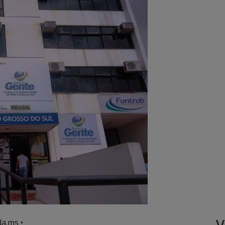
V
a.ms •