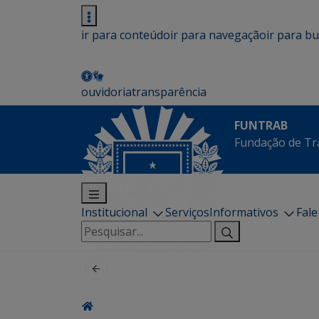
ir para conteúdo
ir para navegação
ir para b
ouvidoria
transparência
FUNTRAB
Fundação de Tr
Institucional
Serviços
Informativos
Fal
Pesquisar
por: