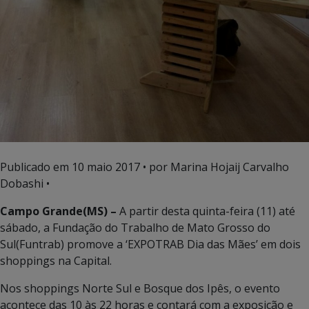
Publicado em
10 maio 2017
• por Marina Hojaij Carvalho
Dobashi •
Campo Grande(MS) –
A partir desta quinta-feira (11) até
sábado, a Fundação do Trabalho de Mato Grosso do
Sul(Funtrab) promove a ‘EXPOTRAB Dia das Mães’ em dois
shoppings na Capital.
Nos shoppings Norte Sul e Bosque dos Ipês, o evento
acontece das 10 às 22 horas e contará com a exposição e