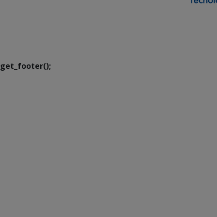
SETDIG | Secretaria-
Executiva de
Transformação Digital
get_footer();