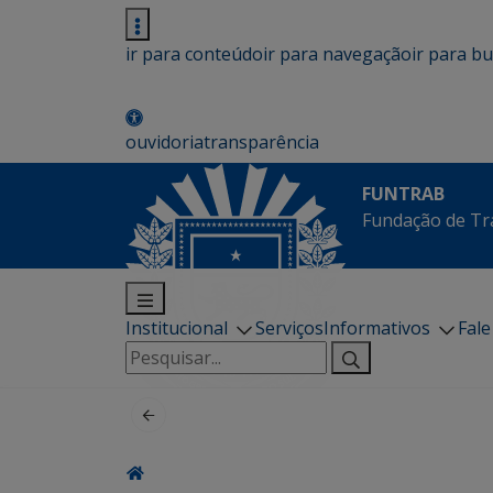
ir para conteúdo
ir para navegação
ir para b
ouvidoria
transparência
FUNTRAB
Fundação de Tr
Institucional
Serviços
Informativos
Fal
Pesquisar
por: