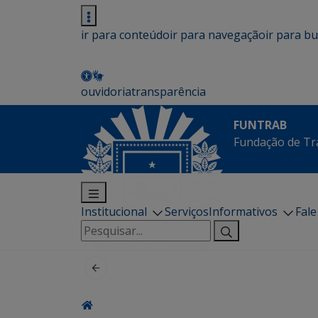
ir para conteúdo
ir para navegação
ir para b
ouvidoria
transparência
FUNTRAB
Fundação de Tr
Institucional
Serviços
Informativos
Fal
Pesquisar
por: