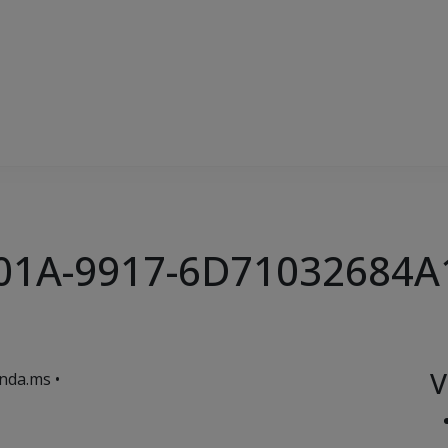
01A-9917-6D71032684A
V
nda.ms •