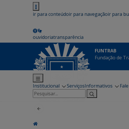
ir para conteúdo
ir para navegação
ir para b
ouvidoria
transparência
FUNTRAB
Fundação de Tr
Institucional
Serviços
Informativos
Fal
Pesquisar
por: