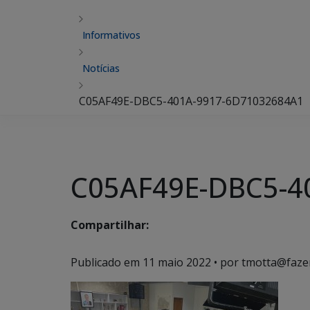
Informativos
Notícias
C05AF49E-DBC5-401A-9917-6D71032684A1
C05AF49E-DBC5-4
Compartilhar:
Publicado em
11 maio 2022
• por tmotta@faze