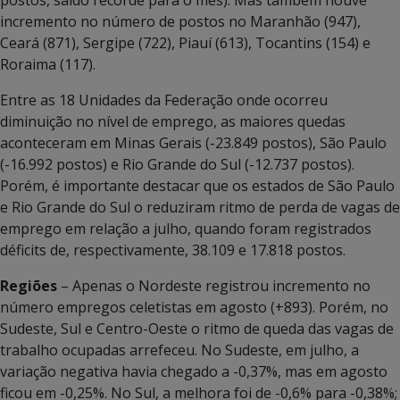
postos, saldo recorde para o mês). Mas também houve
incremento no número de postos no Maranhão (947),
Ceará (871), Sergipe (722), Piauí (613), Tocantins (154) e
Roraima (117).
Entre as 18 Unidades da Federação onde ocorreu
diminuição no nível de emprego, as maiores quedas
aconteceram em Minas Gerais (-23.849 postos), São Paulo
(-16.992 postos) e Rio Grande do Sul (-12.737 postos).
Porém, é importante destacar que os estados de São Paulo
e Rio Grande do Sul o reduziram ritmo de perda de vagas de
emprego em relação a julho, quando foram registrados
déficits de, respectivamente, 38.109 e 17.818 postos.
Regiões
– Apenas o Nordeste registrou incremento no
número empregos celetistas em agosto (+893). Porém, no
Sudeste, Sul e Centro-Oeste o ritmo de queda das vagas de
trabalho ocupadas arrefeceu. No Sudeste, em julho, a
variação negativa havia chegado a -0,37%, mas em agosto
ficou em -0,25%. No Sul, a melhora foi de -0,6% para -0,38%;