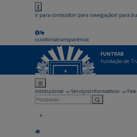
ir para conteúdo
ir para navegação
ir para b
ouvidoria
transparência
FUNTRAB
Fundação de Tr
Institucional
Serviços
Informativos
Fal
Pesquisar
por: