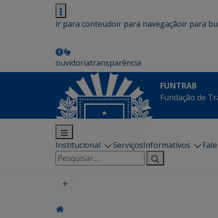
ir para conteúdo
ir para navegação
ir para b
ouvidoria
transparência
FUNTRAB
Fundação de Tr
Institucional
Serviços
Informativos
Fal
Pesquisar
por: