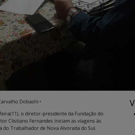
V
Carvalho Dobashi •
eira(11), o diretor-presidente da Fundação do
tor Clistiano Fernandes iniciam as viagens às
sa do Trabalhador de Nova Alvorada do Sul.