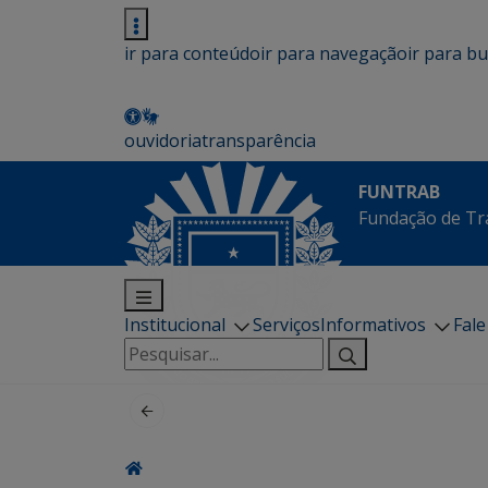
ir para conteúdo
ir para navegação
ir para b
ouvidoria
transparência
FUNTRAB
Fundação de Tr
Institucional
Serviços
Informativos
Fal
Pesquisar
por: