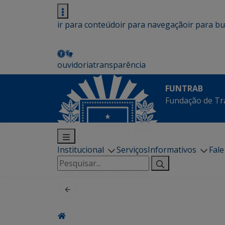
ir para conteúdo
ir para navegação
ir para b
ouvidoria
transparência
FUNTRAB
Fundação de Tr
Institucional
Serviços
Informativos
Fal
Pesquisar
por: