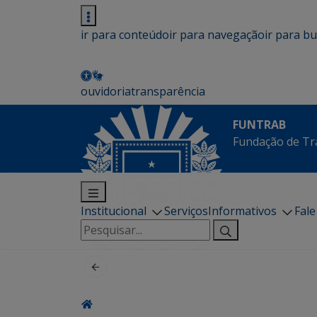
ir para conteúdo
ir para navegação
ir para b
ouvidoria
transparência
FUNTRAB
Fundação de Tr
Institucional
Serviços
Informativos
Fal
Pesquisar
por: