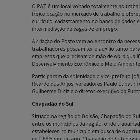
O PAT é um local voltado totalmente ao trab
(re)colocação no mercado de trabalho e ofere
currículo, cadastramento no banco de dados e 
intermediação de vagas de emprego.
A criação do Posto vem ao encontro da necess
trabalhadores possam ter o auxílio tanto pa
empresas que precisam de mão de obra qualifica
Desenvolvimento Econômico e Meio Ambiente
Participaram da solenidade o vice-prefeito J
Ricardo dos Anjos, vereadores Paulo Lupatini
Guilherme Diniz e o diretor-executivo da Funt
Chapadão do Sul
Situado na região do Bolsão, Chapadão do S
entre os municípios da região, onde trabalha
estabelecer no município em busca de oport
de 2,68% em um ano, Chapadão do Sul chega a