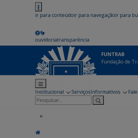
ir para conteúdo
ir para navegação
ir para b
ouvidoria
transparência
FUNTRAB
Fundação de Tr
Institucional
Serviços
Informativos
Fal
Pesquisar
por: