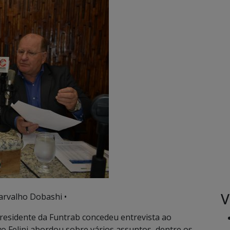
V
arvalho Dobashi •
presidente da Funtrab concedeu entrevista ao
lvo Felini abordou sobre vários assuntos, dentre os