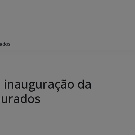
rados
a inauguração da
ourados