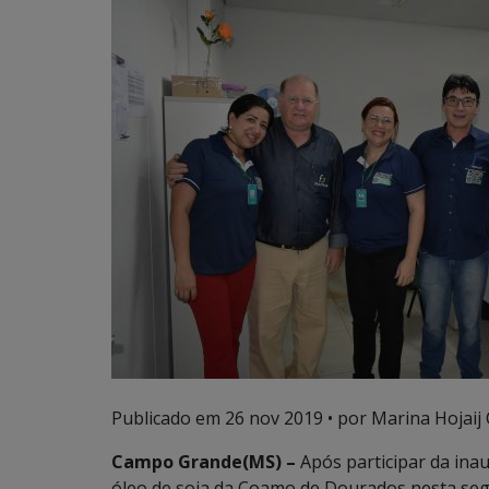
Publicado em
26 nov 2019
• por Marina Hojaij
Campo Grande(MS) –
Após participar da inau
óleo de soja da Coamo de Dourados nesta segu