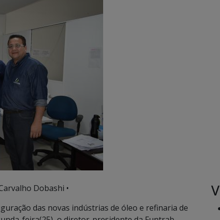
V
 Carvalho Dobashi •
guração das novas indústrias de óleo e refinaria de
nda-feira(25), o diretor-presidente da Funtrab