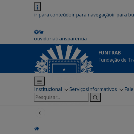
ir para conteúdo
ir para navegação
ir para b
ouvidoria
transparência
FUNTRAB
Fundação de Tr
Institucional
Serviços
Informativos
Fal
Pesquisar
por: