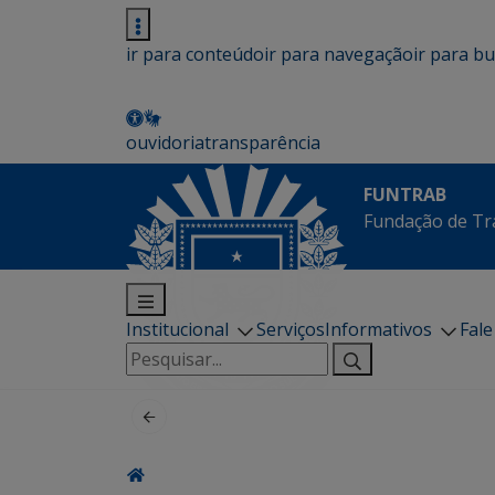
ir para conteúdo
ir para navegação
ir para b
ouvidoria
transparência
FUNTRAB
Fundação de Tr
Institucional
Serviços
Informativos
Fal
Pesquisar
por: