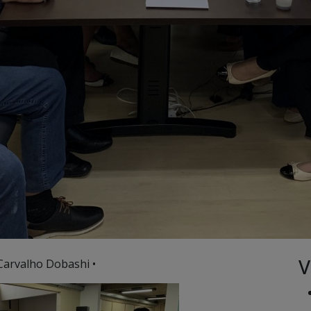
V
Carvalho Dobashi •