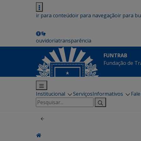
ir para conteúdo
ir para navegação
ir para b
ouvidoria
transparência
FUNTRAB
Fundação de Tr
Institucional
Serviços
Informativos
Fal
Pesquisar
por: