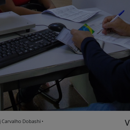
V
j Carvalho Dobashi •