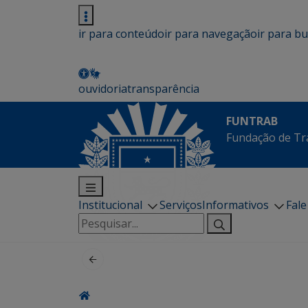
ir para conteúdo
ir para navegação
ir para b
ouvidoria
transparência
FUNTRAB
Fundação de Tr
Institucional
Serviços
Informativos
Fal
Pesquisar
por: