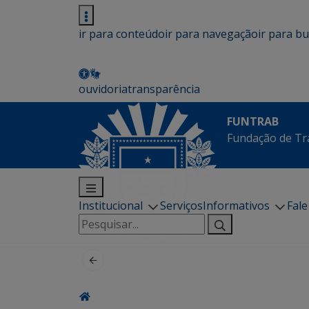
ir para conteúdo
ir para navegação
ir para b
ouvidoria
transparência
FUNTRAB
Fundação de Tr
Institucional
Serviços
Informativos
Fal
Pesquisar
por: