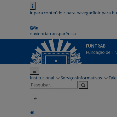
ir para conteúdo
ir para navegação
ir para b
ouvidoria
transparência
FUNTRAB
Fundação de Tr
Institucional
Serviços
Informativos
Fal
Pesquisar
por: