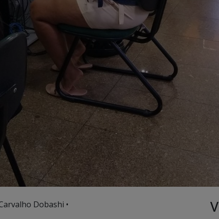
V
 Carvalho Dobashi •