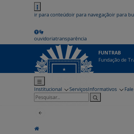
ir para conteúdo
ir para navegação
ir para b
ouvidoria
transparência
FUNTRAB
Fundação de Tr
Institucional
Serviços
Informativos
Fal
Pesquisar
por: