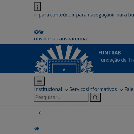
ir para conteúdo
ir para navegação
ir para b
ouvidoria
transparência
FUNTRAB
Fundação de Tr
Institucional
Serviços
Informativos
Fal
Pesquisar
por: