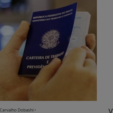
V
 Carvalho Dobashi •