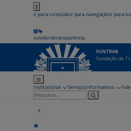
ir para conteúdo
ir para navegação
ir para b
ouvidoria
transparência
FUNTRAB
Fundação de Tr
Institucional
Serviços
Informativos
Fal
Pesquisar
por: