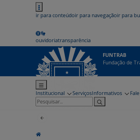
ir para conteúdo
ir para navegação
ir para b
ouvidoria
transparência
FUNTRAB
Fundação de Tr
Institucional
Serviços
Informativos
Fal
Pesquisar
por: