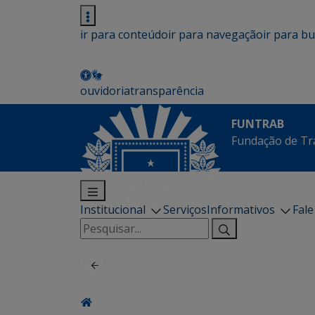
ir para conteúdo
ir para navegação
ir para b
ouvidoria
transparência
FUNTRAB
Fundação de Tr
Institucional
Serviços
Informativos
Fal
Pesquisar
por: