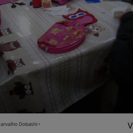
V
Carvalho Dobashi •