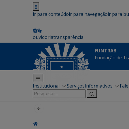
ir para conteúdo
ir para navegação
ir para b
ouvidoria
transparência
FUNTRAB
Fundação de Tr
Institucional
Serviços
Informativos
Fal
Pesquisar
por: