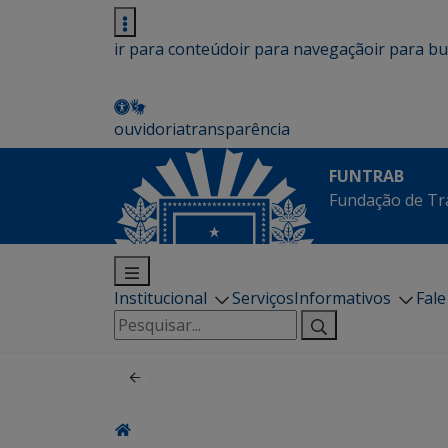
ir para conteúdo
ir para navegação
ir para b
ouvidoria
transparência
FUNTRAB
Fundação de Tr
Institucional
Serviços
Informativos
Fal
Pesquisar
por: