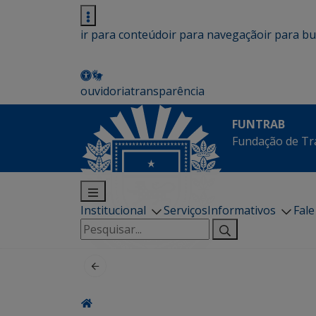
ir para conteúdo
ir para navegação
ir para b
ouvidoria
transparência
FUNTRAB
Fundação de Tr
Institucional
Serviços
Informativos
Fal
Pesquisar
por: