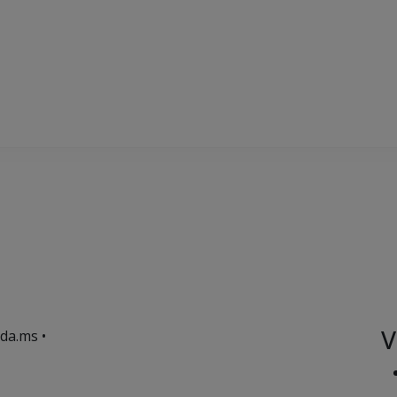
V
da.ms •