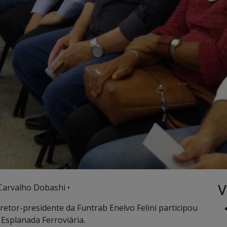
V
Carvalho Dobashi •
iretor-presidente da Funtrab Enelvo Felini participou
Esplanada Ferroviária.