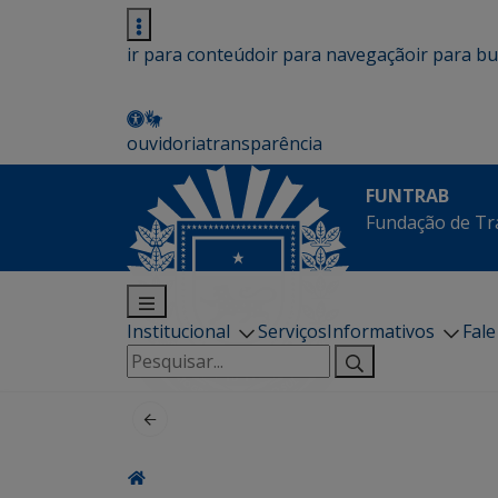
ir para conteúdo
ir para navegação
ir para b
ouvidoria
transparência
FUNTRAB
Fundação de Tr
Institucional
Serviços
Informativos
Fal
Pesquisar
por: