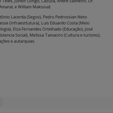
 Teles, Junior Longo, Cazuza, André Salineiro, Dr.
 Amaral, e William Maksoud.
ntônio Lacerda (Segov), Pedro Pedrossian Neto
oresse (Infraesttutura), Luis Eduardo Costa (Meio
ogia), Elza Fernandes Ortelhado (Educação), José
stencia Social), Melissa Tamaciro (Cultura e turismo),
ações e autarquias.