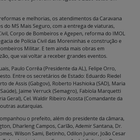
 reformas e melhorias, os atendimentos da Caravana
es do MS Mais Seguro, com a entrega de viaturas,
a Civil, Corpo de Bombeiros e Agepen, reforma do IMOL
gacia de Polícia Civil das Moreninhas e construção e
ombeiros Militar. E tem ainda mais obras em
ão, que vai voltar a receber grandes eventos.
is, Paulo Corrêa (Presidente da AL), Felipe Orro,
sto. Entre os secretários de Estado: Eduardo Riedel
erto de Assis (Gabgov), Roberto Hashioka (SAD), Maria
(Saúde), Jaime Verruck (Semagro), Fabíola Marquetti
ria Geral), Cel. Waldir Ribeiro Acosta (Comandante da
outras autarquias.
companhou o prefeito, além do presidente da câmara,
gton, Dharleng Campos, Carlão, Ademir Santana, Dr.
 Gomes, Wilson Sami, Betinho, Odilon Junior, João Cesar