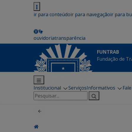
ir para conteúdo
ir para navegação
ir para b
ouvidoria
transparência
FUNTRAB
Fundação de Tr
Institucional
Serviços
Informativos
Fal
Pesquisar
por: