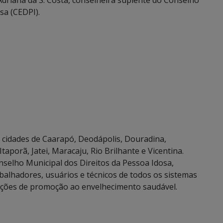
 Adriana da S. Costa, conselheira suplente do Conselho
sa (CEDPI).
s cidades de Caarapó, Deodápolis, Douradina,
taporã, Jatei, Maracaju, Rio Brilhante e Vicentina.
selho Municipal dos Direitos da Pessoa Idosa,
balhadores, usuários e técnicos de todos os sistemas
ações de promoção ao envelhecimento saudável.