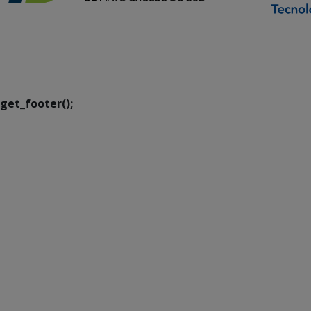
SETDIG | Secretaria-
Executiva de
Transformação Digital
get_footer();