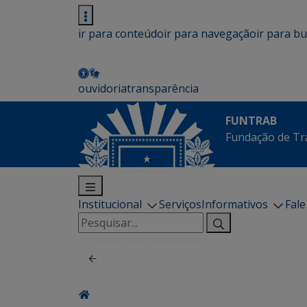
ir para conteúdo
ir para navegação
ir para b
ouvidoria
transparência
FUNTRAB
Fundação de Tr
Institucional
Serviços
Informativos
Fal
Pesquisar
por: