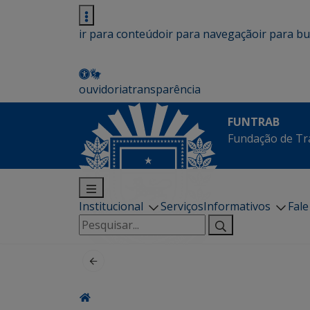
ir para conteúdo
ir para navegação
ir para b
ouvidoria
transparência
FUNTRAB
Fundação de Tr
Institucional
Serviços
Informativos
Fal
Pesquisar
por: