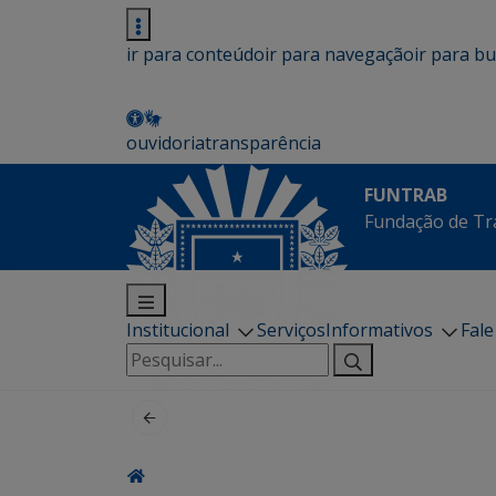
ir para conteúdo
ir para navegação
ir para b
ouvidoria
transparência
FUNTRAB
Fundação de Tr
Institucional
Serviços
Informativos
Fal
Pesquisar
por: