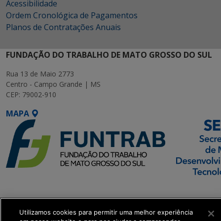
Acessibilidade
Ordem Cronológica de Pagamentos
Planos de Contratações Anuais
FUNDAÇÃO DO TRABALHO DE MATO GROSSO DO SUL
Rua 13 de Maio 2773
Centro - Campo Grande | MS
CEP: 79002-910
MAPA
SETDIG | Secretaria-
Executiva de
Transformação Digital
Utilizamos cookies para permitir uma melhor experiência